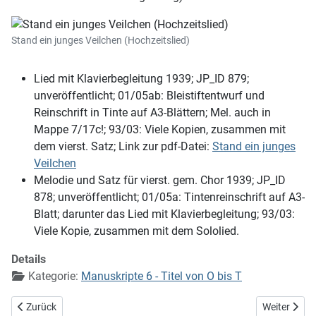
Stand ein junges Veilchen (Hochzeitslied)
Lied mit Klavierbegleitung 1939; JP_ID 879;
unveröffentlicht; 01/05ab: Bleistiftentwurf und
Reinschrift in Tinte auf A3-Blättern; Mel. auch in
Mappe 7/17c!; 93/03: Viele Kopien, zusammen mit
dem vierst. Satz; Link zur pdf-Datei:
Stand ein junges
Veilchen
Melodie und Satz für vierst. gem. Chor 1939; JP_ID
878; unveröffentlicht; 01/05a: Tintenreinschrift auf A3-
Blatt; darunter das Lied mit Klavierbegleitung; 93/03:
Viele Kopie, zusammen mit dem Sololied.
Details
Kategorie:
Manuskripte 6 - Titel von O bis T
Vorheriger Beitrag: Sonnengesang (nach Franz von Assisi)
Nächster Bei
Zurück
Weiter