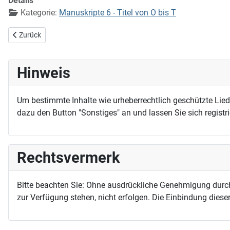
Details
Kategorie:
Manuskripte 6 - Titel von O bis T
Vorheriger Beitrag: So schließe denn, Herr Jesu, du
Zurück
Hinweis
Um bestimmte Inhalte wie urheberrechtlich geschützte Lie
dazu den Button "Sonstiges" an und lassen Sie sich registri
Rechtsvermerk
Bitte beachten Sie: Ohne ausdrückliche Genehmigung durc
zur Verfügung stehen, nicht erfolgen. Die Einbindung dieser