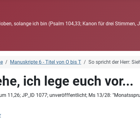
loben, solange ich bin (Psalm 104,33; Kanon für drei Stimmen, 
ke
Manuskripte 6 - Titel von O bis T
So spricht der Herr: Sieh
he, ich lege euch vor...
 11,26; JP_ID 1077; unveröfffentlicht; Ms 13/28: "Monatsspruc
r