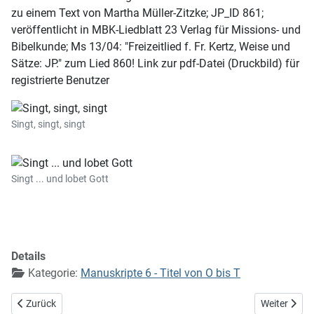
zu einem Text von Martha Müller-Zitzke; JP_ID 861;
veröffentlicht in MBK-Liedblatt 23 Verlag für Missions- und
Bibelkunde; Ms 13/04: "Freizeitlied f. Fr. Kertz, Weise und
Sätze: JP." zum Lied 860! Link zur pdf-Datei (Druckbild) für
registrierte Benutzer
Singt, singt, singt
Singt ... und lobet Gott
Details
Kategorie:
Manuskripte 6 - Titel von O bis T
Vorheriger Beitrag: Singt dem Herrn ein neues Lied
Nächster Bei
Zurück
Weiter