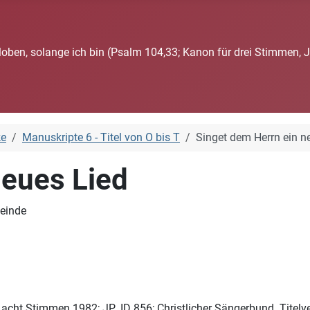
loben, solange ich bin (Psalm 104,33; Kanon für drei Stimmen, 
ke
Manuskripte 6 - Titel von O bis T
Singet dem Herrn ein n
neues Lied
meinde
 acht Stimmen 1982; JP_ID 856; Christlicher Sängerbund. Titel