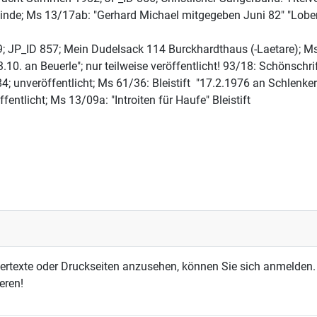
de; Ms 13/17ab: "Gerhard Michael mitgegeben Juni 82" "Lobens
9; JP_ID 857; Mein Dudelsack 114 Burckhardthaus (-Laetare); M
3.10. an Beuerle"; nur teilweise veröffentlicht! 93/18: Schönsch
; unveröffentlicht; Ms 61/36: Bleistift "17.2.1976 an Schlenker
entlicht; Ms 13/09a: "Introiten für Haufe" Bleistift
dertexte oder Druckseiten anzusehen, können Sie sich anmelden.
eren!