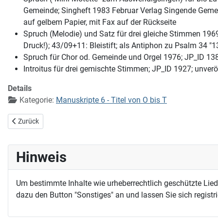
Gemeinde; Singheft 1983 Februar Verlag Singende Gemein
auf gelbem Papier, mit Fax auf der Rückseite
Spruch (Melodie) und Satz für drei gleiche Stimmen 196
Druck!); 43/09+11: Bleistift; als Antiphon zu Psalm 34 "1
Spruch für Chor od. Gemeinde und Orgel 1976; JP_ID 1384
Introitus für drei gemischte Stimmen; JP_ID 1927; unveröff
Details
Kategorie:
Manuskripte 6 - Titel von O bis T
Vorheriger Beitrag: Singen kann ich nicht wie du
Zurück
Hinweis
Um bestimmte Inhalte wie urheberrechtlich geschützte Lie
dazu den Button "Sonstiges" an und lassen Sie sich registri