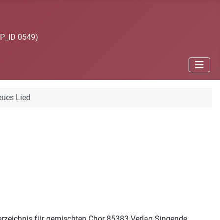
JP_ID 0549)
eues Lied
verzeichnis für gemischten Chor 85383 Verlag Singende