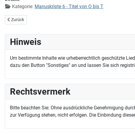
Kategorie:
Manuskripte 6 - Titel von O bis T
Vorheriger Beitrag: Siehe, das ist Gottes Lamm
Zurück
Hinweis
Um bestimmte Inhalte wie urheberrechtlich geschützte Lie
dazu den Button "Sonstiges" an und lassen Sie sich registri
Rechtsvermerk
Bitte beachten Sie: Ohne ausdrückliche Genehmigung durc
zur Verfügung stehen, nicht erfolgen. Die Einbindung dieser