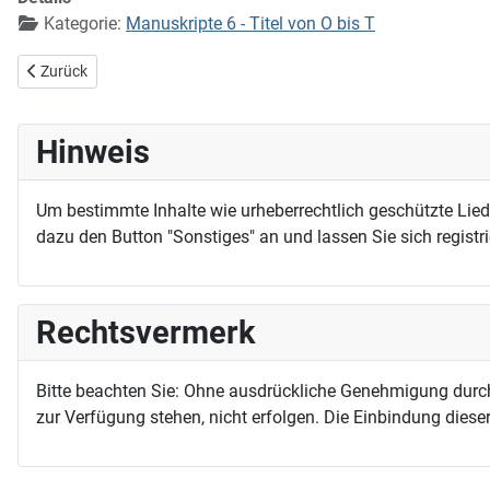
Kategorie:
Manuskripte 6 - Titel von O bis T
Vorheriger Beitrag: Seid fröhlich, seid fröhlich im Herren
Zurück
Hinweis
Um bestimmte Inhalte wie urheberrechtlich geschützte Lie
dazu den Button "Sonstiges" an und lassen Sie sich registri
Rechtsvermerk
Bitte beachten Sie: Ohne ausdrückliche Genehmigung durc
zur Verfügung stehen, nicht erfolgen. Die Einbindung dieser