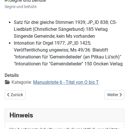
Segne und behüte
Satz für drei gleiche Stimmen 1939; JP_ID 838; CS-
Liedblatt (Christlicher Sängerbund) 185 Verlag
Singende Gemeinde; kein Ms vorhanden
Intonation für Orgel 1977; JP_ID 1425;
Veröffentlichung ungewiss; Ms 49/36: Bleistift
"Intonationen für 'Gemeindelieder' (an Pitkau Lü'sch)"
"Intonationen für "Gemeindelieder" 150 Oncken Verlag
Details
Kategorie:
Manuskripte 6 - Titel von O bis T
Vorheriger Beitrag: Seele, mach dich heilig auf
Nächster Bei
Zurück
Weiter
Hinweis