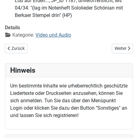
Lob auf Erden...; JP_ID 1187; unveröffentlicht; Ms
04/34: "(lag im Notenheft Sololieder Schönian mit
Berkaer Stempel drin" (HP)
Details
Kategorie:
Video und Audio
Vorheriger Beitrag: Mit Freuden zart (EG 108)
Nächster Bei
Zurück
Weiter
Hinweis
Um bestimmte Inhalte wie urheberrechtlich geschützte
Liedertexte oder Druckseiten anzusehen, können Sie
sich anmelden. Tun Sie das über den Menüpunkt
Login oder klicken Sie dazu den Button "Sonstiges" an
und lassen Sie sich registrieren!