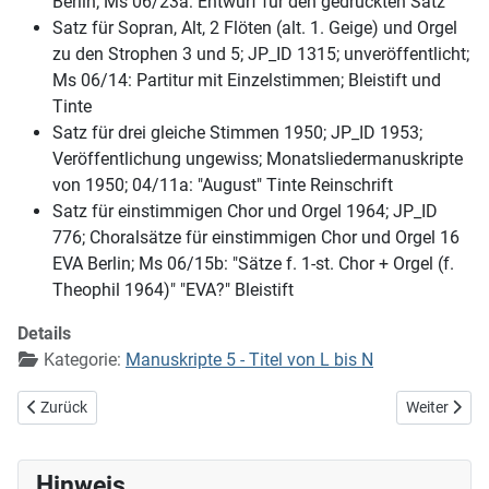
Berlin; Ms 06/23a: Entwurf für den gedruckten Satz
Satz für Sopran, Alt, 2 Flöten (alt. 1. Geige) und Orgel
zu den Strophen 3 und 5; JP_ID 1315; unveröffentlicht;
Ms 06/14: Partitur mit Einzelstimmen; Bleistift und
Tinte
Satz für drei gleiche Stimmen 1950; JP_ID 1953;
Veröffentlichung ungewiss; Monatsliedermanuskripte
von 1950; 04/11a: "August" Tinte Reinschrift
Satz für einstimmigen Chor und Orgel 1964; JP_ID
776; Choralsätze für einstimmigen Chor und Orgel 16
EVA Berlin; Ms 06/15b: "Sätze f. 1-st. Chor + Orgel (f.
Theophil 1964)" "EVA?" Bleistift
Details
Kategorie:
Manuskripte 5 - Titel von L bis N
Vorheriger Beitrag: Nun laßt uns Gott, dem Herren (EG 320)
Nächster Be
Zurück
Weiter
Hinweis