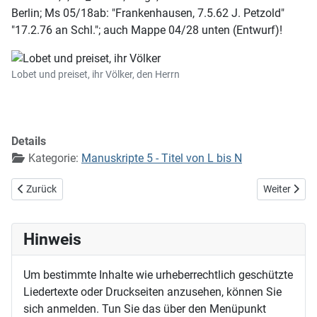
Berlin; Ms 05/18ab: "Frankenhausen, 7.5.62 J. Petzold"
"17.2.76 an Schl."; auch Mappe 04/28 unten (Entwurf)!
Lobet und preiset, ihr Völker, den Herrn
Details
Kategorie:
Manuskripte 5 - Titel von L bis N
Vorheriger Beitrag: Lobet und danket dem Herrn
Nächster Bei
Zurück
Weiter
Hinweis
Um bestimmte Inhalte wie urheberrechtlich geschützte
Liedertexte oder Druckseiten anzusehen, können Sie
sich anmelden. Tun Sie das über den Menüpunkt