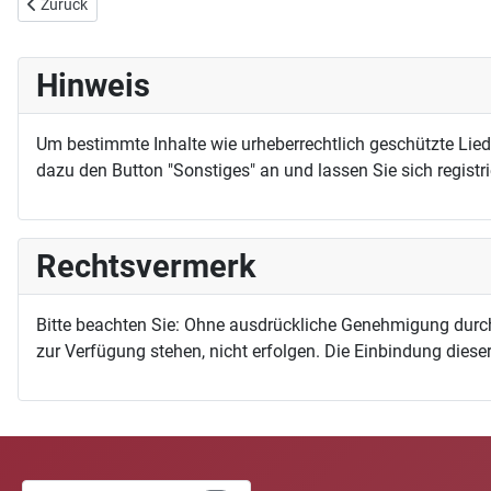
Vorheriger Beitrag: Lasset die Kindlein zu mir kommen
Zurück
Hinweis
Um bestimmte Inhalte wie urheberrechtlich geschützte Lie
dazu den Button "Sonstiges" an und lassen Sie sich registri
Rechtsvermerk
Bitte beachten Sie: Ohne ausdrückliche Genehmigung durc
zur Verfügung stehen, nicht erfolgen. Die Einbindung dieser