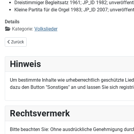
Dreistimmiger Begleitsatz 1961; JP_ID 1982; unveröffent
Kleine Partita für die Orgel 1983; JP_ID 2007; unveröffent
Details
Kategorie:
Volkslieder
Vorheriger Beitrag: Kein Hälmlein wächst auf Erden
Zurück
Hinweis
Um bestimmte Inhalte wie urheberrechtlich geschützte Lie
dazu den Button "Sonstiges" an und lassen Sie sich registri
Rechtsvermerk
Bitte beachten Sie: Ohne ausdrückliche Genehmigung durc