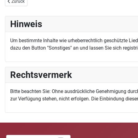
Vorheriger Beitrag: Komm zu uns, Herr, im Schöpferwort
Zurück
Hinweis
Um bestimmte Inhalte wie urheberrechtlich geschützte Lie
dazu den Button "Sonstiges" an und lassen Sie sich registri
Rechtsvermerk
Bitte beachten Sie: Ohne ausdrückliche Genehmigung durc
zur Verfügung stehen, nicht erfolgen. Die Einbindung dieser