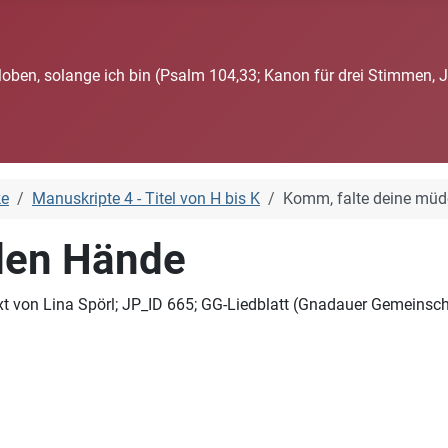
loben, solange ich bin (Psalm 104,33; Kanon für drei Stimmen, 
ke
Manuskripte 4 - Titel von H bis K
Komm, falte deine mü
den Hände
xt von Lina Spörl; JP_ID 665; GG-Liedblatt (Gnadauer Gemeinsch