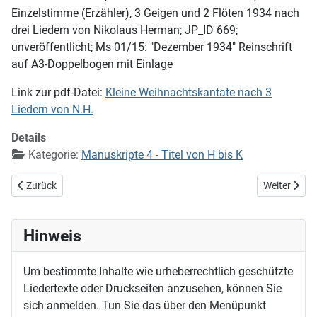
Einzelstimme (Erzähler), 3 Geigen und 2 Flöten 1934 nach
drei Liedern von Nikolaus Herman; JP_ID 669;
unveröffentlicht; Ms 01/15: "Dezember 1934" Reinschrift
auf A3-Doppelbogen mit Einlage
Link zur pdf-Datei:
Kleine Weihnachtskantate nach 3
Liedern von N.H.
Details
Kategorie:
Manuskripte 4 - Titel von H bis K
Vorheriger Beitrag: Kleine Pfeifermusik
Nächster Bei
Zurück
Weiter
Hinweis
Um bestimmte Inhalte wie urheberrechtlich geschützte
Liedertexte oder Druckseiten anzusehen, können Sie
sich anmelden. Tun Sie das über den Menüpunkt