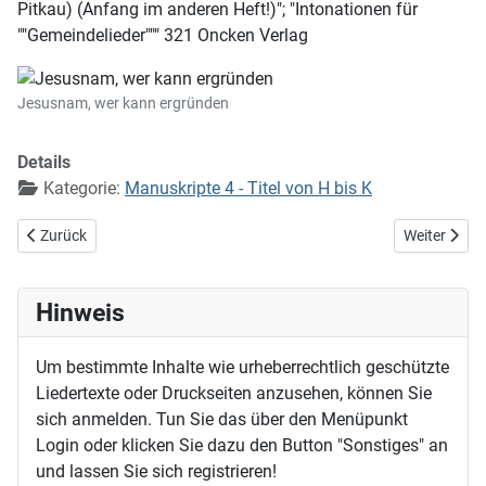
Pitkau) (Anfang im anderen Heft!)"; "Intonationen für
""Gemeindelieder""" 321 Oncken Verlag
Jesusnam, wer kann ergründen
Details
Kategorie:
Manuskripte 4 - Titel von H bis K
Vorheriger Beitrag: Jesus, unser Trost und Leben
Nächster Bei
Zurück
Weiter
Hinweis
Um bestimmte Inhalte wie urheberrechtlich geschützte
Liedertexte oder Druckseiten anzusehen, können Sie
sich anmelden. Tun Sie das über den Menüpunkt
Login oder klicken Sie dazu den Button "Sonstiges" an
und lassen Sie sich registrieren!