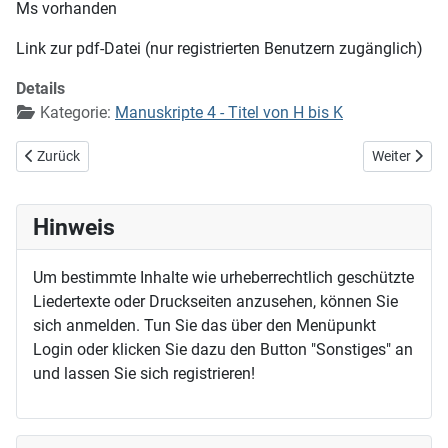
Ms vorhanden
Link zur pdf-Datei (nur registrierten Benutzern zugänglich)
Details
Kategorie:
Manuskripte 4 - Titel von H bis K
Vorheriger Beitrag: Jesus sprach zu seinen Jüngern: Das Himmelreich
Nächster Bei
Zurück
Weiter
Hinweis
Um bestimmte Inhalte wie urheberrechtlich geschützte
Liedertexte oder Druckseiten anzusehen, können Sie
sich anmelden. Tun Sie das über den Menüpunkt
Login oder klicken Sie dazu den Button "Sonstiges" an
und lassen Sie sich registrieren!