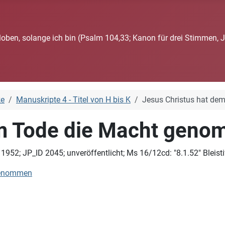
loben, solange ich bin (Psalm 104,33; Kanon für drei Stimmen, 
ke
Manuskripte 4 - Titel von H bis K
Jesus Christus hat d
em Tode die Macht gen
952; JP_ID 2045; unveröffentlicht; Ms 16/12cd: "8.1.52" Bleisti
 genommen