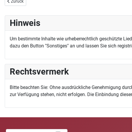
Vorheriger Beitrag: Jesu, meines Lebens Leben (EG 86)
Zurück
Hinweis
Um bestimmte Inhalte wie urheberrechtlich geschützte Lie
dazu den Button "Sonstiges" an und lassen Sie sich registri
Rechtsvermerk
Bitte beachten Sie: Ohne ausdrückliche Genehmigung durc
zur Verfügung stehen, nicht erfolgen. Die Einbindung dieser