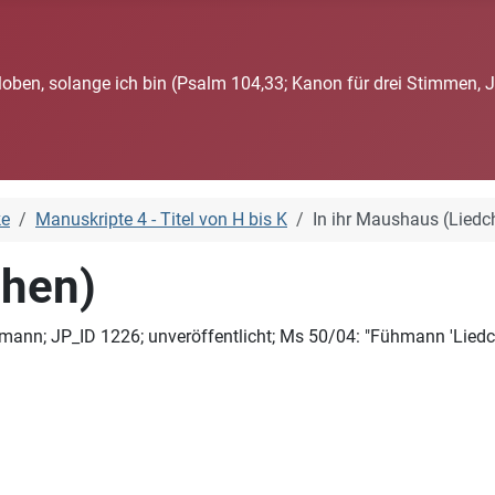
loben, solange ich bin (Psalm 104,33; Kanon für drei Stimmen, 
ke
Manuskripte 4 - Titel von H bis K
In ihr Maushaus (Liedc
chen)
mann; JP_ID 1226; unveröffentlicht; Ms 50/04: "Fühmann 'Liedche