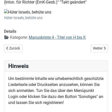
(Inton. für Richter (EmK-Gesb.)" "Takt geändert"
Hüter Israels, behüte uns
Details
Kategorie:
Manuskripte 4 - Titel von H bis K
Vorheriger Beitrag: Hört das Lied der finstern Nacht
Nächster Bei
Zurück
Weiter
Hinweis
Um bestimmte Inhalte wie urheberrechtlich geschützte
Liedertexte oder Druckseiten anzusehen, können Sie
sich anmelden. Tun Sie das über den Menüpunkt
Login oder klicken Sie dazu den Button "Sonstiges" an
und lassen Sie sich registrieren!