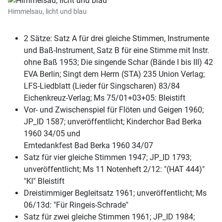
Himmelsau, licht und blau
2 Sätze: Satz A für drei gleiche Stimmen, Instrumente
und Baß-Instrument, Satz B für eine Stimme mit Instr.
ohne Baß 1953; Die singende Schar (Bände I bis III) 42
EVA Berlin; Singt dem Herrn (STA) 235 Union Verlag;
LFS-Liedblatt (Lieder für Singscharen) 83/84
Eichenkreuz-Verlag; Ms 75/01+03+05: Bleistift
Vor- und Zwischenspiel für Flöten und Geigen 1960;
JP_ID 1587; unveröffentlicht; Kinderchor Bad Berka
1960 34/05 und
Erntedankfest Bad Berka 1960 34/07
Satz für vier gleiche Stimmen 1947; JP_ID 1793;
unveröffentlicht; Ms 11 Notenheft 2/12: "(HAT 444)"
"Kl" Bleistift
Dreistimmiger Begleitsatz 1961; unveröffentlicht; Ms
06/13d: "Für Ringeis-Schrade"
Satz für zwei gleiche Stimmen 1961; JP_ID 1984;