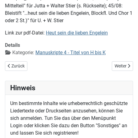
Mittelteil" für Jutta + Walter Stier (s. Rückseite); 45/08:
Bleistift "…heut sein die lieben Engelein, Blockfl. Und Chor 1
oder 2 St.)" für U. + W. Stier
Link zur pdf-Datei:
Heut sein die lieben Engelein
Details
Kategorie:
Manuskripte 4 - Titel von H bis K
Vorheriger Beitrag: Herzliebster Jesu, was hast du verbrochen (EG 8
Nächster Bei
Zurück
Weiter
Hinweis
Um bestimmte Inhalte wie urheberrechtlich geschützte
Liedertexte oder Druckseiten anzusehen, können Sie
sich anmelden. Tun Sie das über den Menüpunkt
Login oder klicken Sie dazu den Button "Sonstiges" an
und lassen Sie sich registrieren!