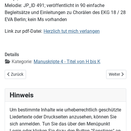
Melodie: JP_ID 491; veröffentlicht in 90 einfache
Begleitsätze und Einleitungen zu Chorälen des EKG 18 / 28
EVA Berlin; kein Ms vorhanden
Link zur pdf-Datei:
Herzlich tut mich verlangen
Details
Kategorie:
Manuskripte 4 - Titel von H bis K
Vorheriger Beitrag: Herzlich tut mich erfreuen (EG 148)
Nächster Bei
Zurück
Weiter
Hinweis
Um bestimmte Inhalte wie urheberrechtlich geschützte
Liedertexte oder Druckseiten anzusehen, können Sie
sich anmelden. Tun Sie das über den Menüpunkt
Login oder klicken Sie dazu den Button "Sonstiges" an