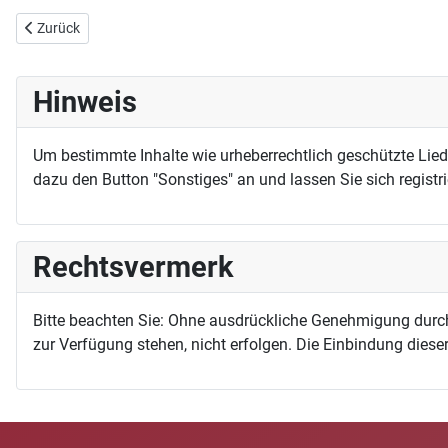
Vorheriger Beitrag: Kündlich groß ist das gottselige Geheimnis
Zurück
Hinweis
Um bestimmte Inhalte wie urheberrechtlich geschützte Lie
dazu den Button "Sonstiges" an und lassen Sie sich registri
Rechtsvermerk
Bitte beachten Sie: Ohne ausdrückliche Genehmigung durc
zur Verfügung stehen, nicht erfolgen. Die Einbindung dieser