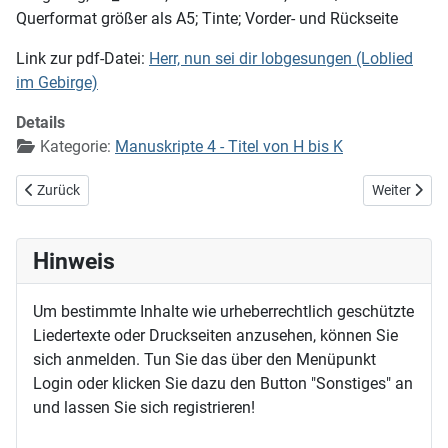
Querformat größer als A5; Tinte; Vorder- und Rückseite
Link zur pdf-Datei:
Herr, nun sei dir lobgesungen (Loblied
im Gebirge)
Details
Kategorie:
Manuskripte 4 - Titel von H bis K
Vorheriger Beitrag: Herr, meine Lippen sollen dich loben
Nächster Bei
Zurück
Weiter
Hinweis
Um bestimmte Inhalte wie urheberrechtlich geschützte
Liedertexte oder Druckseiten anzusehen, können Sie
sich anmelden. Tun Sie das über den Menüpunkt
Login oder klicken Sie dazu den Button "Sonstiges" an
und lassen Sie sich registrieren!