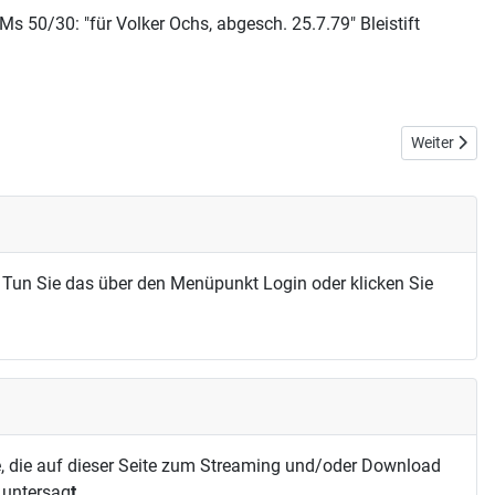
s 50/30: "für Volker Ochs, abgesch. 25.7.79" Bleistift
Nächster Bei
Weiter
 Tun Sie das über den Menüpunkt Login oder klicken Sie
, die auf dieser Seite zum Streaming und/oder Download
h untersag
t.