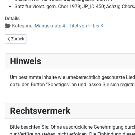
Satz für vierst. gem. Chor 1979; JP_ID 450; Achzig Chors
Details
Kategorie:
Manuskripte 4 - Titel von H bis K
Vorheriger Beitrag: Herr Jesu Christ, du bist vom Vater gegangen
Zurück
Hinweis
Um bestimmte Inhalte wie urheberrechtlich geschützte Lie
dazu den Button "Sonstiges" an und lassen Sie sich registri
Rechtsvermerk
Bitte beachten Sie: Ohne ausdrückliche Genehmigung durc
zur Verfügung stehen, nicht erfolgen. Die Einbindung dieser