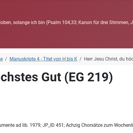
loben, solange ich bin (Psalm 104,33; Kanon für drei Stimmen, 
ke
Manuskripte 4 - Titel von H bis K
Herr Jesu Christ, du hö
öchstes Gut (EG 219)
trumente ad lib. 1979; JP_ID 451; Achzig Chorsätze zum Wochenl