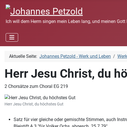
Ich will dem Herrn singen mein Leben lang, und meinen Gott 
Aktuelle Seite:
Johannes Petzold - Werk und Leben
Wer
Herr Jesu Christ, du h
2 Chorsätze zum Choral EG 219
Herr Jesu Christ, du höchstes Gut
Satz für vier gleiche oder gemischte Stimmen, auch Ins
Bleistift A 3 "für Volker Ochs, abgesch. 25.7.79"