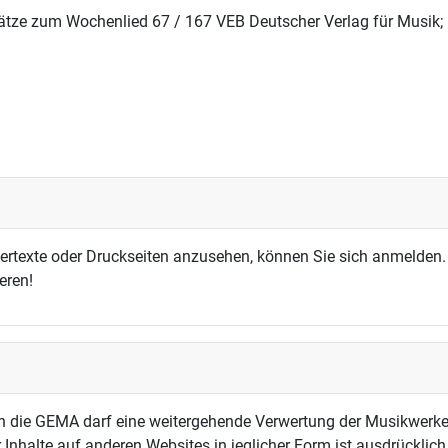
ätze zum Wochenlied 67 / 167 VEB Deutscher Verlag für Musik; M
dertexte oder Druckseiten anzusehen, können Sie sich anmelden.
eren!
h die GEMA darf eine weitergehende Verwertung der Musikwerke
 Inhalte auf anderen Websites in jeglicher Form ist ausdrücklic