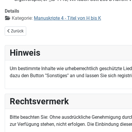
Details
Kategorie:
Manuskripte 4 - Titel von H bis K
Vorheriger Beitrag: Herr Gott, du bist unsere Zuflucht für und für
Zurück
Hinweis
Um bestimmte Inhalte wie urheberrechtlich geschützte Lie
dazu den Button "Sonstiges" an und lassen Sie sich registri
Rechtsvermerk
Bitte beachten Sie: Ohne ausdrückliche Genehmigung durc
zur Verfügung stehen, nicht erfolgen. Die Einbindung dieser