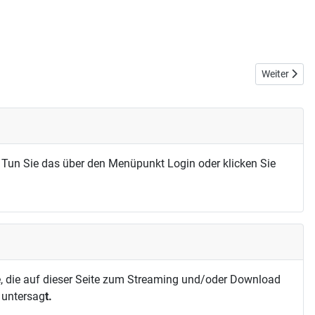
Nächster Bei
Weiter
 Tun Sie das über den Menüpunkt Login oder klicken Sie
, die auf dieser Seite zum Streaming und/oder Download
h untersag
t.