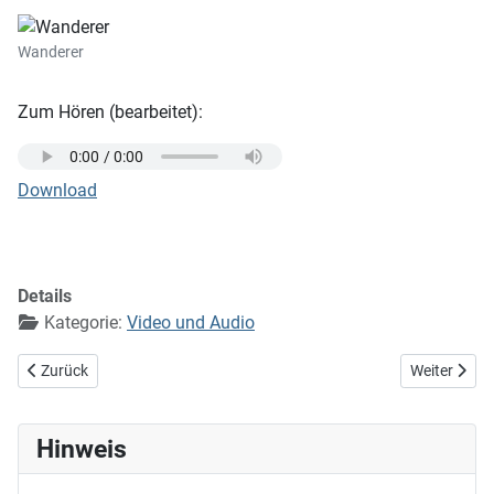
Wanderer
Zum Hören (bearbeitet):
Download
Details
Kategorie:
Video und Audio
Vorheriger Beitrag: Wach Nachtigall, wach auf
Nächster Be
Zurück
Weiter
Hinweis