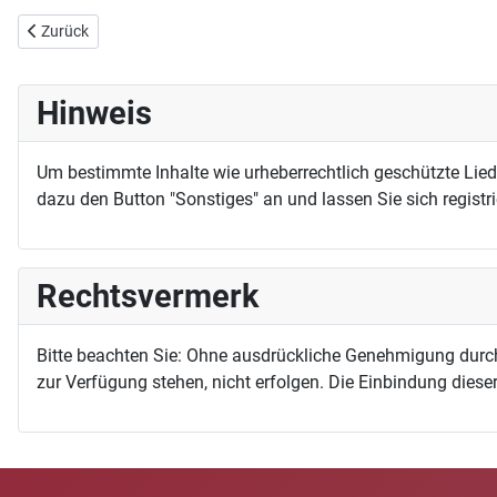
Vorheriger Beitrag: Herr Christ geht übers Ackerfeld
Zurück
Hinweis
Um bestimmte Inhalte wie urheberrechtlich geschützte Lie
dazu den Button "Sonstiges" an und lassen Sie sich registri
Rechtsvermerk
Bitte beachten Sie: Ohne ausdrückliche Genehmigung durc
zur Verfügung stehen, nicht erfolgen. Die Einbindung dieser