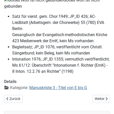
Gottes Wort ist nicht
gebunden
Satz für vierst. gem. Chor 1949; JP_ID 426; AC-
Liedblatt (Arbeitsgem. der Chorwerke) 55 (780) EVA
Berlin
Gesangbuch der Evangelisch-methodistischen Kirche
423 Medienwerk der EmK; kein Ms vorhanden
Begleitsatz; JP_ID 1076; veröffentlicht vom Christl.
Sängerbund; kein Beleg, kein Ms vorhanden
Intonation 1976; JP_ID 1355; vermutlich veröffentlicht;
Ms 61/12: Überschrift "Intonationen f. Richter (EmK) -
8 Inton. 12.2.76 an Richter" (1198)
Details
Kategorie:
Manuskripte 3 - Titel von E bis G
Vorheriger Beitrag: Gottes Wege sind voll Licht
Nächster Bei
Zurück
Weiter