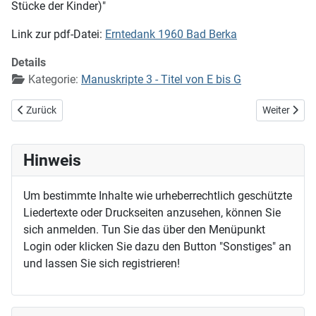
Stücke der Kinder)"
Link zur pdf-Datei:
Erntedank 1960 Bad Berka
Details
Kategorie:
Manuskripte 3 - Titel von E bis G
Vorheriger Beitrag: Erneure mich, o ewigs Licht (EG 390)
Nächster Bei
Zurück
Weiter
Hinweis
Um bestimmte Inhalte wie urheberrechtlich geschützte
Liedertexte oder Druckseiten anzusehen, können Sie
sich anmelden. Tun Sie das über den Menüpunkt
Login oder klicken Sie dazu den Button "Sonstiges" an
und lassen Sie sich registrieren!