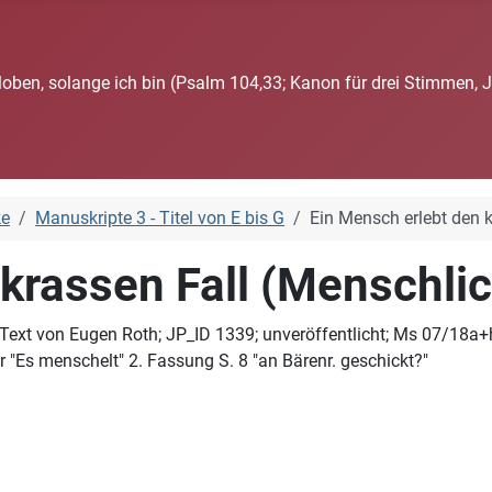
loben, solange ich bin (Psalm 104,33; Kanon für drei Stimmen, 
ke
Manuskripte 3 - Titel von E bis G
Ein Mensch erlebt den k
krassen Fall (Menschlic
ext von Eugen Roth; JP_ID 1339; unveröffentlicht; Ms 07/18a+h:
r "Es menschelt" 2. Fassung S. 8 "an Bärenr. geschickt?"