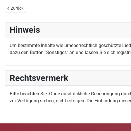
Vorheriger Beitrag: Ein Mensch bemerkt (Rosen und Dornen)
Zurück
Hinweis
Um bestimmte Inhalte wie urheberrechtlich geschützte Lie
dazu den Button "Sonstiges" an und lassen Sie sich registri
Rechtsvermerk
Bitte beachten Sie: Ohne ausdrückliche Genehmigung durc
zur Verfügung stehen, nicht erfolgen. Die Einbindung dieser