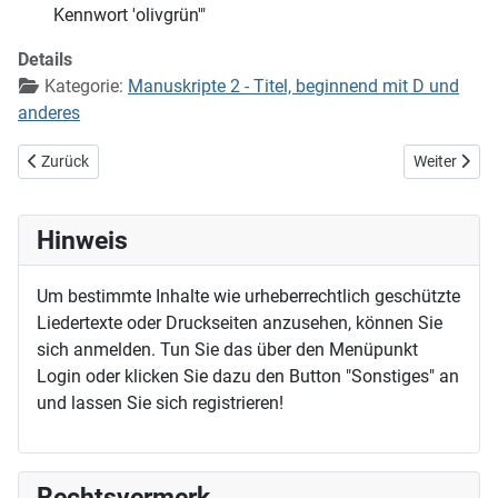
Kennwort 'olivgrün'"
Details
Kategorie:
Manuskripte 2 - Titel, beginnend mit D und
anderes
Vorheriger Beitrag: Du lieber, heilger, frommer Christ
Nächster Bei
Zurück
Weiter
Hinweis
Um bestimmte Inhalte wie urheberrechtlich geschützte
Liedertexte oder Druckseiten anzusehen, können Sie
sich anmelden. Tun Sie das über den Menüpunkt
Login oder klicken Sie dazu den Button "Sonstiges" an
und lassen Sie sich registrieren!
Rechtsvermerk