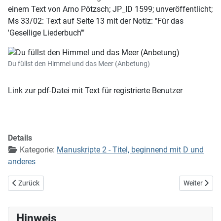
einem Text von Arno Pötzsch; JP_ID 1599; unveröffentlicht;
Ms 33/02: Text auf Seite 13 mit der Notiz: "Für das
'Gesellige Liederbuch'"
Du füllst den Himmel und das Meer (Anbetung)
Link zur pdf-Datei mit Text für registrierte Benutzer
Details
Kategorie:
Manuskripte 2 - Titel, beginnend mit D und
anderes
Vorheriger Beitrag: Du Friedefürst, Herr Jesu Christ (EG 422)
Nächster Be
Zurück
Weiter
Hinweis