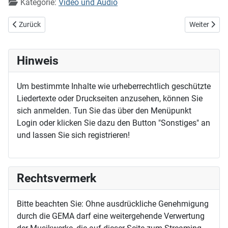
Kategorie:
Video und Audio
Vorheriger Beitrag: Die Nacht ist vorgedrungen - zwei Solostrophen
Nächster Be
Zurück
Weiter
Hinweis
Um bestimmte Inhalte wie urheberrechtlich geschützte
Liedertexte oder Druckseiten anzusehen, können Sie
sich anmelden. Tun Sie das über den Menüpunkt
Login oder klicken Sie dazu den Button "Sonstiges" an
und lassen Sie sich registrieren!
Rechtsvermerk
Bitte beachten Sie: Ohne ausdrückliche Genehmigung
durch die GEMA darf eine weitergehende Verwertung