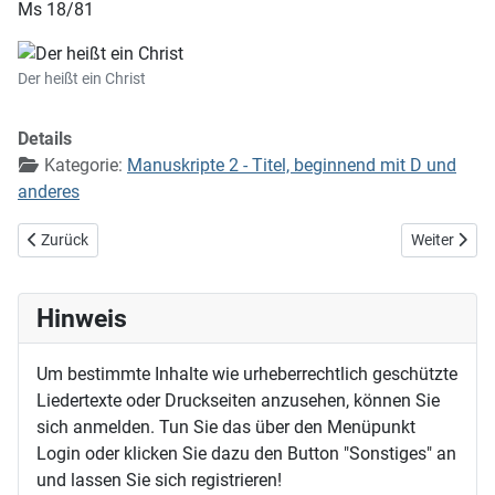
Ms 18/81
Der heißt ein Christ
Details
Kategorie:
Manuskripte 2 - Titel, beginnend mit D und
anderes
Vorheriger Beitrag: Der Heiland hockt im hohlen Holz (Die Goldammer
Nächster Bei
Zurück
Weiter
Hinweis
Um bestimmte Inhalte wie urheberrechtlich geschützte
Liedertexte oder Druckseiten anzusehen, können Sie
sich anmelden. Tun Sie das über den Menüpunkt
Login oder klicken Sie dazu den Button "Sonstiges" an
und lassen Sie sich registrieren!