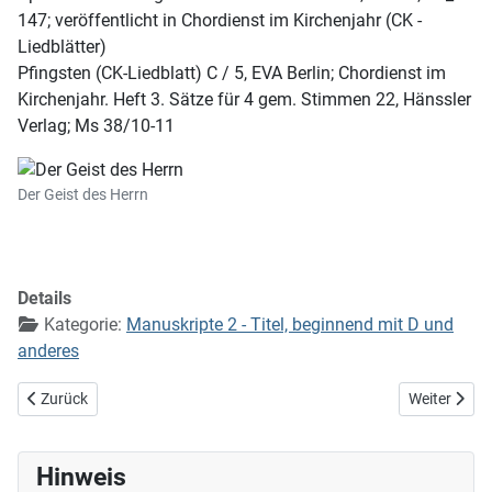
147; veröffentlicht in Chordienst im Kirchenjahr (CK -
Liedblätter)
Pfingsten (CK-Liedblatt) C / 5, EVA Berlin; Chordienst im
Kirchenjahr. Heft 3. Sätze für 4 gem. Stimmen 22, Hänssler
Verlag; Ms 38/10-11
Der Geist des Herrn
Details
Kategorie:
Manuskripte 2 - Titel, beginnend mit D und
anderes
Vorheriger Beitrag: Der du den Schwachen kennst
Nächster Bei
Zurück
Weiter
Hinweis