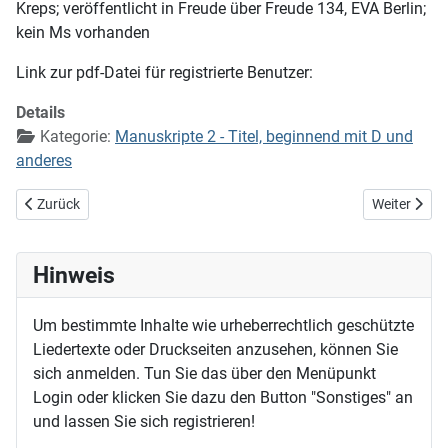
Kreps; veröffentlicht in Freude über Freude 134, EVA Berlin;
kein Ms vorhanden
Link zur pdf-Datei für registrierte Benutzer:
Details
Kategorie:
Manuskripte 2 - Titel, beginnend mit D und
anderes
Vorheriger Beitrag: Dein Wort ist meines Herzens Freude
Nächster Bei
Zurück
Weiter
Hinweis
Um bestimmte Inhalte wie urheberrechtlich geschützte
Liedertexte oder Druckseiten anzusehen, können Sie
sich anmelden. Tun Sie das über den Menüpunkt
Login oder klicken Sie dazu den Button "Sonstiges" an
und lassen Sie sich registrieren!