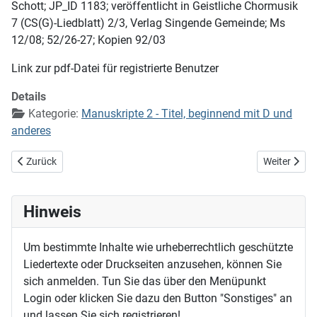
Schott; JP_ID 1183; veröffentlicht in Geistliche Chormusik
7 (CS(G)-Liedblatt) 2/3, Verlag Singende Gemeinde; Ms
12/08; 52/26-27; Kopien 92/03
Link zur pdf-Datei für registrierte Benutzer
Details
Kategorie:
Manuskripte 2 - Titel, beginnend mit D und
anderes
Vorheriger Beitrag: Dein Heiland ruft
Nächster Bei
Zurück
Weiter
Hinweis
Um bestimmte Inhalte wie urheberrechtlich geschützte
Liedertexte oder Druckseiten anzusehen, können Sie
sich anmelden. Tun Sie das über den Menüpunkt
Login oder klicken Sie dazu den Button "Sonstiges" an
und lassen Sie sich registrieren!