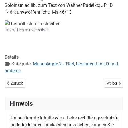
Soloinstr. ad lib. zum Text von Walther Pudelko; JP_ID
1464; unveröffentlicht; Ms 46/13
Das will ich mir schreiben
Details
Kategorie:
Manuskripte 2 - Titel, beginnend mit D und
anderes
Vorheriger Beitrag: Das Volk, das in der Finsternis wandelt
Nächster Be
Zurück
Weiter
Hinweis
Um bestimmte Inhalte wie urheberrechtlich geschützte
Liedertexte oder Druckseiten anzusehen, können Sie