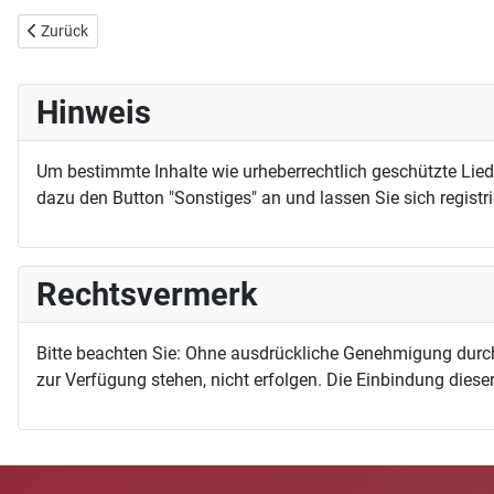
Vorheriger Beitrag: Das alte Jahr vergangen ist (EG 59)
Zurück
Hinweis
Um bestimmte Inhalte wie urheberrechtlich geschützte Lie
dazu den Button "Sonstiges" an und lassen Sie sich registri
Rechtsvermerk
Bitte beachten Sie: Ohne ausdrückliche Genehmigung durc
zur Verfügung stehen, nicht erfolgen. Die Einbindung dieser