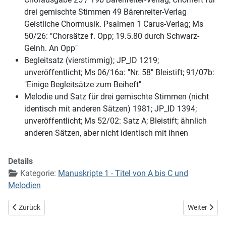
drei gemischte Stimmen 49 Bärenreiter-Verlag
Geistliche Chormusik. Psalmen 1 Carus-Verlag; Ms
50/26: "Chorsätze f. Opp; 19.5.80 durch Schwarz-
Gelnh. An Opp"
Begleitsatz (vierstimmig); JP_ID 1219;
unveröffentlicht; Ms 06/16a: "Nr. 58" Bleistift; 91/07b:
"Einige Begleitsätze zum Beiheft"
Melodie und Satz für drei gemischte Stimmen (nicht
identisch mit anderen Sätzen) 1981; JP_ID 1394;
unveröffentlicht; Ms 52/02: Satz A; Bleistift; ähnlich
anderen Sätzen, aber nicht identisch mit ihnen
Details
Kategorie:
Manuskripte 1 - Titel von A bis C und
Melodien
Vorheriger Beitrag: Herr, segne und behüte mich
Nächster Bei
Zurück
Weiter