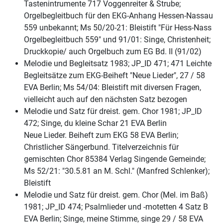
Tastenintrumente 717 Voggenreiter & Strube;
Orgelbegleitbuch für den EKG-Anhang Hessen-Nassau
559 unbekannt; Ms 50/20-21: Bleistift "Für Hess-Nass
Orgelbegleitbuch 559" und 91/01: Singe, Christenheit;
Druckkopie/ auch Orgelbuch zum EG Bd. II (91/02)
Melodie und Begleitsatz 1983; JP_ID 471; 471 Leichte
Begleitsätze zum EKG-Beiheft "Neue Lieder", 27 / 58
EVA Berlin; Ms 54/04: Bleistift mit diversen Fragen,
vielleicht auch auf den nächsten Satz bezogen
Melodie und Satz für dreist. gem. Chor 1981; JP_ID
472; Singe, du kleine Schar 21 EVA Berlin
Neue Lieder. Beiheft zum EKG 58 EVA Berlin;
Christlicher Sängerbund. Titelverzeichnis für
gemischten Chor 85384 Verlag Singende Gemeinde;
Ms 52/21: "30.5.81 an M. Schl." (Manfred Schlenker);
Bleistift
Melodie und Satz für dreist. gem. Chor (Mel. im Baß)
1981; JP_ID 474; Psalmlieder und -motetten 4 Satz B
EVA Berlin; Singe, meine Stimme, singe 29 / 58 EVA