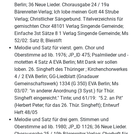
Berlin; 36 Neue Lieder. Chorausgabe 24 / 19a
Bärenreiter-Verlag; Ich lobe meinen Gott 44 Strube
Verlag; Christlicher Sängerbund. Titelverzeichnis für
gemischten Chor 48101 Verlag Singende Gemeinde;
Einfache 3st Sätze 8 1 Verlag Singende Gemeinde; Ms
52/02: Satz B; Bleistift
Melodie und Satz für vierst. gem. Chor und
Oberstimme ad lib. 1976; JP_ID 475; Psalmlieder und -
motetten 4 Satz A EVA Berlin; Mit Dank wir sollen
loben. 26. Singheft des Thüringer ; Kirchenchorwerkes
4 / 2 EVA Berlin; GG-Liedblatt (Gnadauer
Gemeinschaftswerk) 1334 (G 350) EVA Berlin; Ms
03/07: "in anderer Anordnung (3 Syst.) für Thür.
Singheft eingereicht." Tinte; und 61/19: "5.2. an Pit"
(Herbert Peter; für das 26. Thür. Singheft); Entwurf
Heft 48/05
Melodie und Satz für drei gem. Stimmen und
Oberstimme ad lib. 1980; JP_ID 1126; 36 Neue Lieder.
Chorausgabe 25 / 19b Bärenreiter-Verlag; Chorheft für