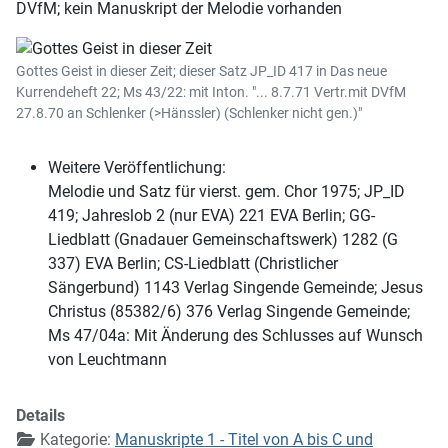
DVfM; kein Manuskript der Melodie vorhanden
Gottes Geist in dieser Zeit; dieser Satz JP_ID 417 in Das neue
Kurrendeheft 22; Ms 43/22: mit Inton. "... 8.7.71 Vertr.mit DVfM
27.8.70 an Schlenker (>Hänssler) (Schlenker nicht gen.)"
Weitere Veröffentlichung:
Melodie und Satz für vierst. gem. Chor 1975; JP_ID
419; Jahreslob 2 (nur EVA) 221 EVA Berlin; GG-
Liedblatt (Gnadauer Gemeinschaftswerk) 1282 (G
337) EVA Berlin; CS-Liedblatt (Christlicher
Sängerbund) 1143 Verlag Singende Gemeinde; Jesus
Christus (85382/6) 376 Verlag Singende Gemeinde;
Ms 47/04a: Mit Änderung des Schlusses auf Wunsch
von Leuchtmann
Details
Kategorie:
Manuskripte 1 - Titel von A bis C und