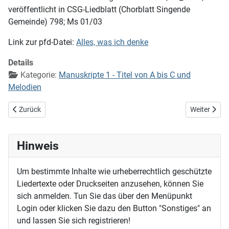
veröffentlicht in CSG-Liedblatt (Chorblatt Singende
Gemeinde) 798; Ms 01/03
Link zur pfd-Datei:
Alles, was ich denke
Details
Kategorie:
Manuskripte 1 - Titel von A bis C und
Melodien
Vorheriger Beitrag: Alles Land bete dich an (Psalm 66,4)
Nächster Bei
Zurück
Weiter
Hinweis
Um bestimmte Inhalte wie urheberrechtlich geschützte
Liedertexte oder Druckseiten anzusehen, können Sie
sich anmelden. Tun Sie das über den Menüpunkt
Login oder klicken Sie dazu den Button "Sonstiges" an
und lassen Sie sich registrieren!