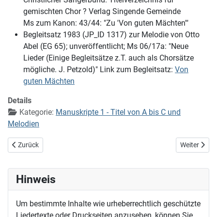
gemischten Chor ? Verlag Singende Gemeinde
Ms zum Kanon: 43/44: "Zu 'Von guten Mächten'"
Begleitsatz 1983 (JP_ID 1317) zur Melodie von Otto
Abel (EG 65); unveröffentlicht; Ms 06/17a: "Neue
Lieder (Einige Begleitsätze z.T. auch als Chorsätze
mögliche. J. Petzold)" Link zum Begleitsatz:
Von
guten Mächten
Details
Kategorie:
Manuskripte 1 - Titel von A bis C und
Melodien
Vorheriger Beitrag: Vater unser im Himmel
Nächster Be
Zurück
Weiter
Hinweis
Um bestimmte Inhalte wie urheberrechtlich geschützte
Liedertexte oder Druckseiten anzusehen, können Sie