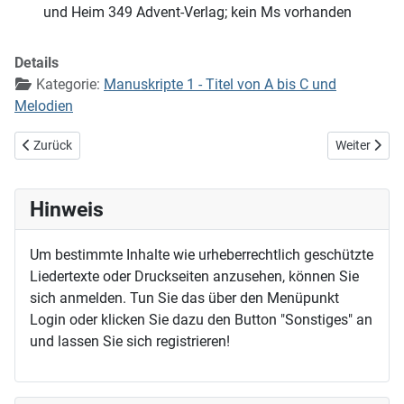
und Heim 349 Advent-Verlag; kein Ms vorhanden
Details
Kategorie:
Manuskripte 1 - Titel von A bis C und
Melodien
Vorheriger Beitrag: Steh auf, steh auf, du Christenheit
Nächster Be
Zurück
Weiter
Hinweis
Um bestimmte Inhalte wie urheberrechtlich geschützte
Liedertexte oder Druckseiten anzusehen, können Sie
sich anmelden. Tun Sie das über den Menüpunkt
Login oder klicken Sie dazu den Button "Sonstiges" an
und lassen Sie sich registrieren!