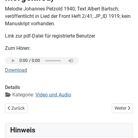
Melodie Johannes Petzold 1940; Text Albert Bartsch;
veröffentlicht in Lied der Front Heft 2/41; JP_ID 1919; kein
Manuskript vorhanden.
Link zur pdf-Datei für registrierte Benutzer
Zum Hören:
Download
Details
Kategorie:
Video und Audio
Vorheriger Beitrag: Wenn die Bäume froh am Abend
Nächster Bei
Zurück
Weiter
Hinweis