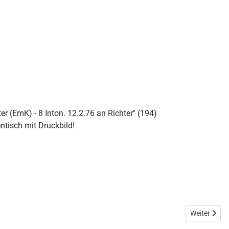
r (EmK) - 8 Inton. 12.2.76 an Richter" (194)
entisch mit Druckbild!
Nächster Bei
Weiter