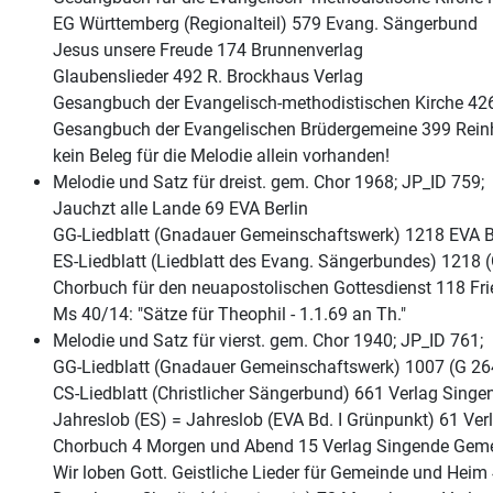
EG Württemberg (Regionalteil) 579 Evang. Sängerbund
Jesus unsere Freude 174 Brunnenverlag
Glaubenslieder 492 R. Brockhaus Verlag
Gesangbuch der Evangelisch-methodistischen Kirche 4
Gesangbuch der Evangelischen Brüdergemeine 399 Reinh
kein Beleg für die Melodie allein vorhanden!
Melodie und Satz für dreist. gem. Chor 1968; JP_ID 759;
Jauchzt alle Lande 69 EVA Berlin
GG-Liedblatt (Gnadauer Gemeinschaftswerk) 1218 EVA B
ES-Liedblatt (Liedblatt des Evang. Sängerbundes) 1218
Chorbuch für den neuapostolischen Gottesdienst 118 Fri
Ms 40/14: "Sätze für Theophil - 1.1.69 an Th."
Melodie und Satz für vierst. gem. Chor 1940; JP_ID 761;
GG-Liedblatt (Gnadauer Gemeinschaftswerk) 1007 (G 264
CS-Liedblatt (Christlicher Sängerbund) 661 Verlag Sing
Jahreslob (ES) = Jahreslob (EVA Bd. I Grünpunkt) 61 V
Chorbuch 4 Morgen und Abend 15 Verlag Singende Gem
Wir loben Gott. Geistliche Lieder für Gemeinde und Heim