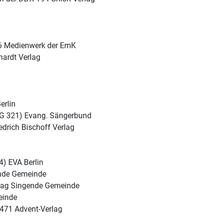
26 Medienwerk der EmK
ardt Verlag
erlin
 (G 321) Evang. Sängerbund
edrich Bischoff Verlag
) EVA Berlin
ende Gemeinde
erlag Singende Gemeinde
einde
 471 Advent-Verlag