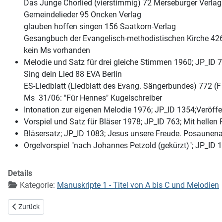
Das Junge Chorlied (vierstimmig) 72 Merseburger Verlag
Gemeindelieder 95 Oncken Verlag
glauben hoffen singen 156 Saatkorn-Verlag
Gesangbuch der Evangelisch-methodistischen Kirche 4
kein Ms vorhanden
Melodie und Satz für drei gleiche Stimmen 1960; JP_ID 7
Sing dein Lied 88 EVA Berlin
ES-Liedblatt (Liedblatt des Evang. Sängerbundes) 772 (
Ms 31/06: "Für Hennes" Kugelschreiber
Intonation zur eigenen Melodie 1976; JP_ID 1354;Veröffen
Vorspiel und Satz für Bläser 1978; JP_ID 763; Mit hellen P
Bläsersatz; JP_ID 1083; Jesus unsere Freude. Posaunen
Orgelvorspiel "nach Johannes Petzold (gekürzt)"; JP_ID 
Details
Kategorie:
Manuskripte 1 - Titel von A bis C und Melodien
Vorheriger Beitrag: Nötiger als Brot und alle guten Gaben
Zurück