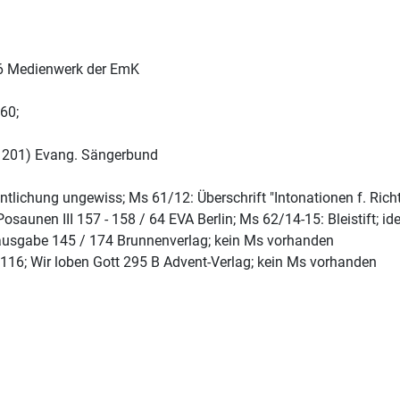
26 Medienwerk der EmK
60;
F 201) Evang. Sängerbund
tlichung ungewiss; Ms 61/12: Überschrift "Intonationen f. Richte
osaunen III 157 - 158 / 64 EVA Berlin; Ms 62/14-15: Bleistift; id
ausgabe 145 / 174 Brunnenverlag; kein Ms vorhanden
1116; Wir loben Gott 295 B Advent-Verlag; kein Ms vorhanden