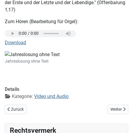
der Erste und der Letzte und der Lebendige." (Offenbarung
1,17)
Zum Hören (Bearbeitung für Orgel):
Download
Jahreslosung ohne Text
Details
Kategorie:
Video und Audio
Vorheriger Beitrag: Ist Gott für mich, so trete (EG 351) (2)
Nächster Bei
Zurück
Weiter
Rechtsvermerk