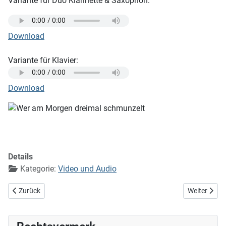
Variante für Duo Klarinette & Saxophon:
Download
Variante für Klavier:
Download
Details
Kategorie:
Video und Audio
Vorheriger Beitrag: Die Weihnachtsgeschichte
Nächster Bei
Zurück
Weiter