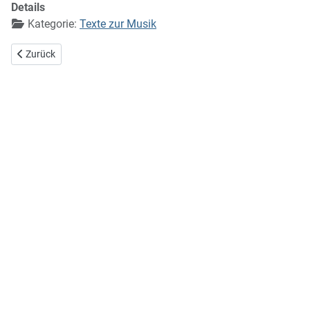
Details
Kategorie:
Texte zur Musik
Vorheriger Beitrag: Rundbrief Februar 1941
Zurück